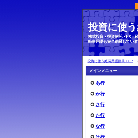
投資に使う
ダウ平均
株式投資・投資信託・FX・
時事用語も完全網羅していま
投資に使う経済用語辞典 TOP
メインメニュー
あ行
か行
さ行
た行
な行
は行