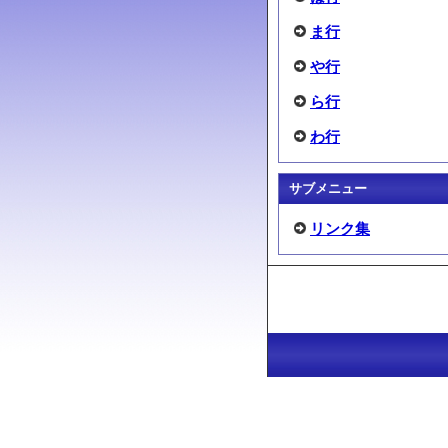
ま行
や行
ら行
わ行
サブメニュー
リンク集