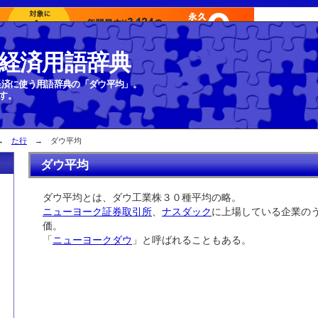
経済用語辞典
経済に使う用語辞典の「ダウ平均」。
す。
→
た行
→ ダウ平均
ダウ平均
ダウ平均とは、ダウ工業株３０種平均の略。
ニューヨーク証券取引所
、
ナスダック
に上場している企業の
価。
「
ニューヨークダウ
」と呼ばれることもある。