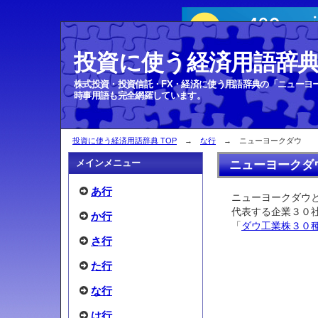
投資に使う経済用語辞
ニューヨークダウ
株式投資・投資信託・FX・経済に使う用語辞典の「ニューヨ
時事用語も完全網羅しています。
投資に使う経済用語辞典 TOP
→
な行
→ ニューヨークダウ
メインメニュー
ニューヨークダ
あ行
ニューヨークダウ
代表する企業３０
か行
「
ダウ工業株３０
さ行
た行
な行
は行