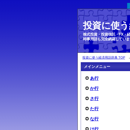
投資に使う
持株比率
株式投資・投資信託・FX・
時事用語も完全網羅していま
投資に使う経済用語辞典 TOP
メインメニュー
あ行
か行
さ行
た行
な行
は行