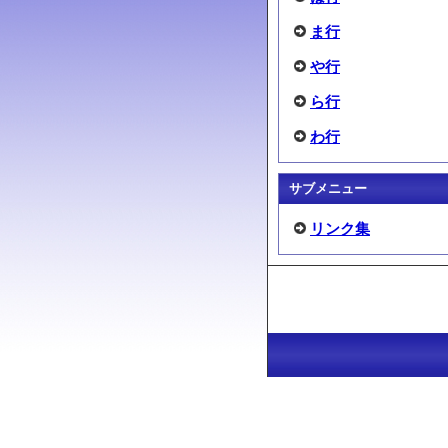
ま行
や行
ら行
わ行
サブメニュー
リンク集