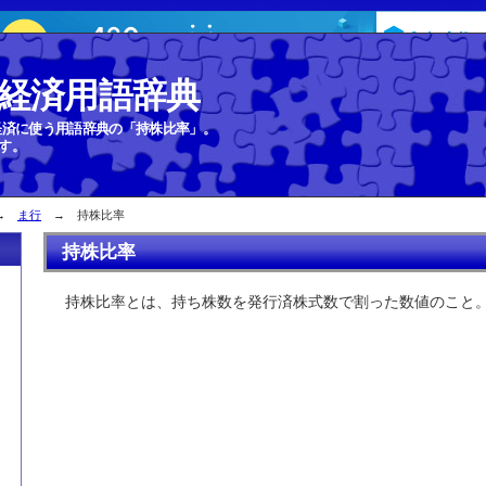
経済用語辞典
経済に使う用語辞典の「持株比率」。
す。
→
ま行
→ 持株比率
持株比率
持株比率とは、持ち株数を発行済株式数で割った数値のこと