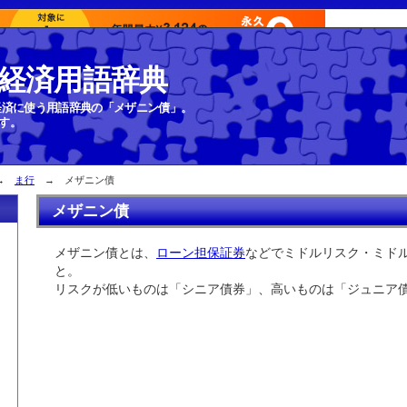
経済用語辞典
経済に使う用語辞典の「メザニン債」。
す。
→
ま行
→ メザニン債
メザニン債
メザニン債とは、
ローン担保証券
などでミドルリスク・ミド
と。
リスクが低いものは「シニア債券」、高いものは「ジュニア