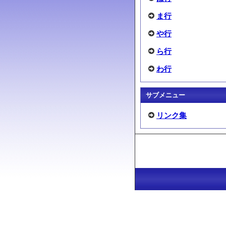
ま行
や行
ら行
わ行
サブメニュー
リンク集