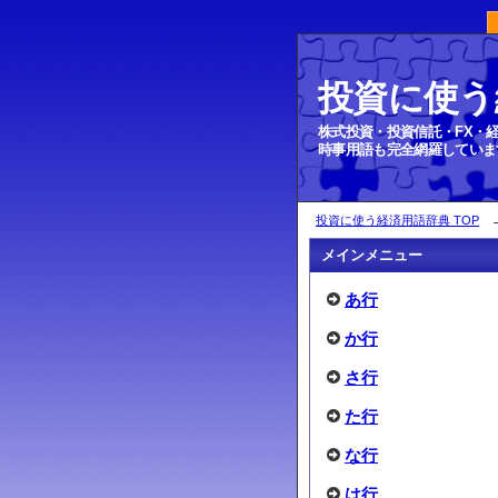
投資に使う
メザニン債
株式投資・投資信託・FX・
時事用語も完全網羅していま
投資に使う経済用語辞典 TOP
メインメニュー
あ行
か行
さ行
た行
な行
は行