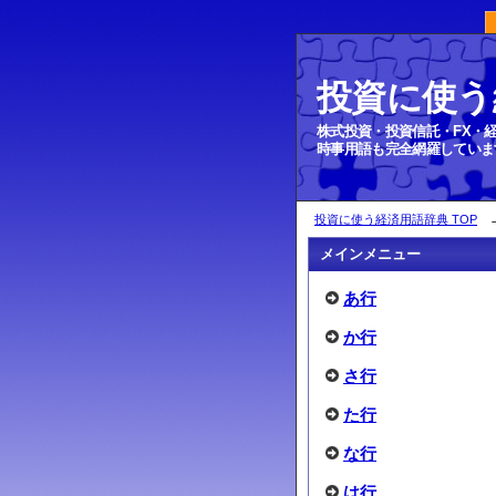
投資に使う
満期償還
株式投資・投資信託・FX・
時事用語も完全網羅していま
投資に使う経済用語辞典 TOP
メインメニュー
あ行
か行
さ行
た行
な行
は行