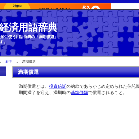
経済用語辞典
経済に使う用語辞典の「満期償還」。
す。
→
ま行
→ 満期償還
満期償還
満期償還とは、
投資信託
の約款であらかじめ定められた信託
期間満了を迎え、満期時の
基準価額
で償還されること。