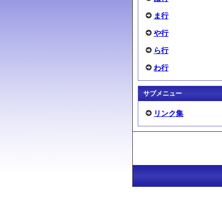
ま行
や行
ら行
わ行
サブメニュー
リンク集